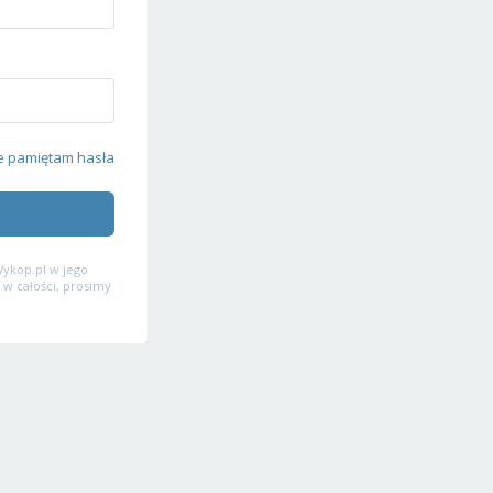
e pamiętam hasła
ykop.pl w jego
 w całości, prosimy