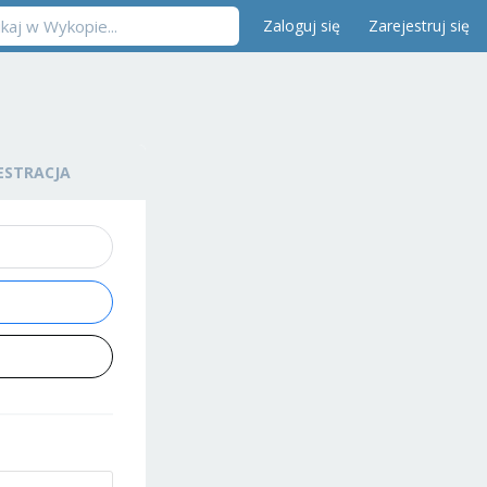
Zaloguj się
Zarejestruj się
ESTRACJA