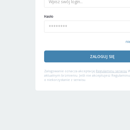
Hasło
ni
ZALOGUJ SIĘ
Zalogowanie oznacza akceptację
Regulaminu serwisu
W
aktualnym brzmieniu. Jeśli nie akceptujesz Regulaminu
o niekorzystanie z serwisu.