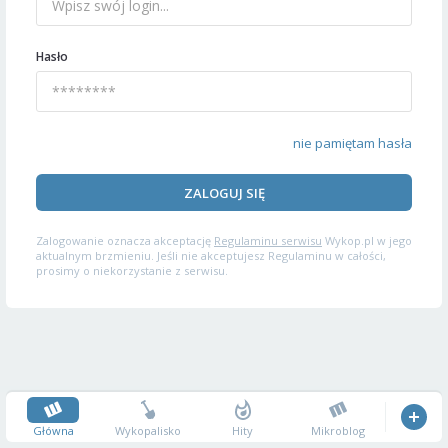
Hasło
nie pamiętam hasła
ZALOGUJ SIĘ
Zalogowanie oznacza akceptację
Regulaminu serwisu
Wykop.pl w jego
aktualnym brzmieniu. Jeśli nie akceptujesz Regulaminu w całości,
prosimy o niekorzystanie z serwisu.
Główna
Wykopalisko
Hity
Mikroblog