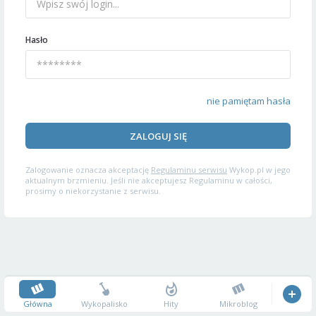
Hasło
nie pamiętam hasła
ZALOGUJ SIĘ
Zalogowanie oznacza akceptację
Regulaminu serwisu
Wykop.pl w jego
aktualnym brzmieniu. Jeśli nie akceptujesz Regulaminu w całości,
prosimy o niekorzystanie z serwisu.
Główna
Wykopalisko
Hity
Mikroblog