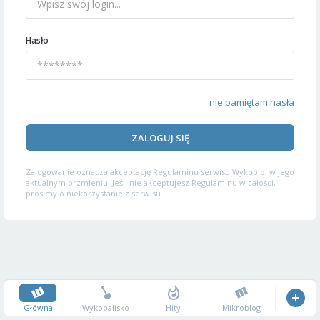
Hasło
nie pamiętam hasła
ZALOGUJ SIĘ
Zalogowanie oznacza akceptację
Regulaminu serwisu
Wykop.pl w jego
aktualnym brzmieniu. Jeśli nie akceptujesz Regulaminu w całości,
prosimy o niekorzystanie z serwisu.
Główna
Wykopalisko
Hity
Mikroblog