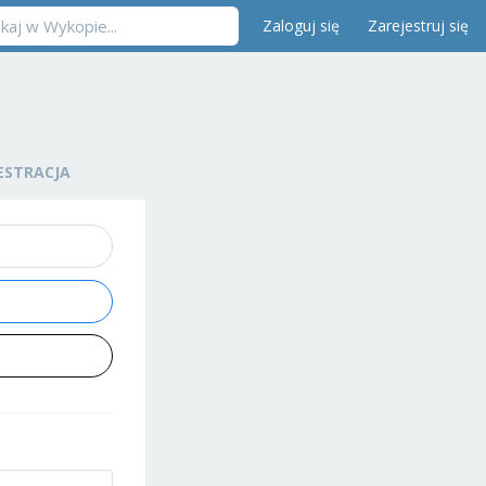
Zaloguj się
Zarejestruj się
ESTRACJA