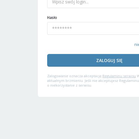
Hasło
ni
ZALOGUJ SIĘ
Zalogowanie oznacza akceptację
Regulaminu serwisu
W
aktualnym brzmieniu. Jeśli nie akceptujesz Regulaminu
o niekorzystanie z serwisu.