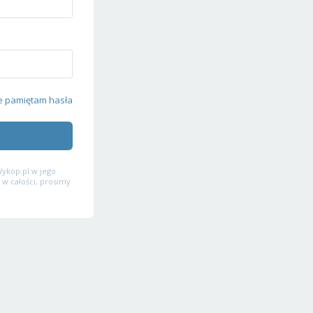
e pamiętam hasła
ykop.pl w jego
 w całości, prosimy