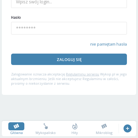
Hasło
nie pamiętam hasła
ZALOGUJ SIĘ
Zalogowanie oznacza akceptację
Regulaminu serwisu
Wykop.pl w jego
aktualnym brzmieniu. Jeśli nie akceptujesz Regulaminu w całości,
prosimy o niekorzystanie z serwisu.
Główna
Wykopalisko
Hity
Mikroblog