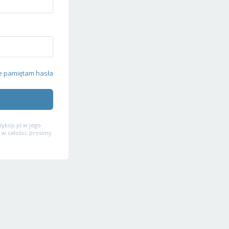
e pamiętam hasła
ykop.pl w jego
 w całości, prosimy