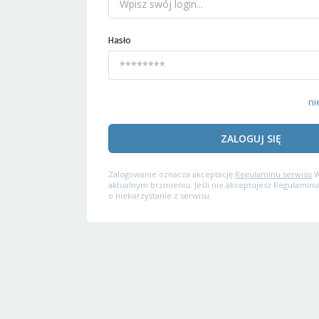
Hasło
ni
ZALOGUJ SIĘ
Zalogowanie oznacza akceptację
Regulaminu serwisu
W
aktualnym brzmieniu. Jeśli nie akceptujesz Regulaminu
o niekorzystanie z serwisu.