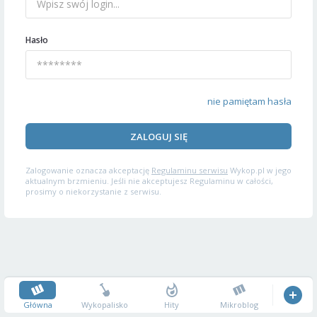
Hasło
nie pamiętam hasła
ZALOGUJ SIĘ
Zalogowanie oznacza akceptację
Regulaminu serwisu
Wykop.pl w jego
aktualnym brzmieniu. Jeśli nie akceptujesz Regulaminu w całości,
prosimy o niekorzystanie z serwisu.
Główna
Wykopalisko
Hity
Mikroblog