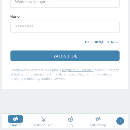
Hasło
nie pamiętam hasła
ZALOGUJ SIĘ
Zalogowanie oznacza akceptację
Regulaminu serwisu
Wykop.pl w jego
aktualnym brzmieniu. Jeśli nie akceptujesz Regulaminu w całości,
prosimy o niekorzystanie z serwisu.
Główna
Wykopalisko
Hity
Mikroblog