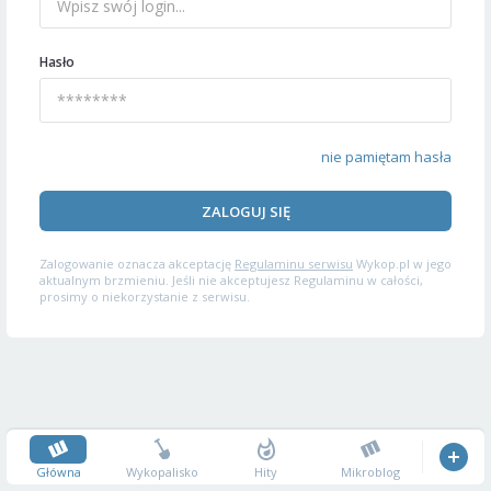
Hasło
nie pamiętam hasła
ZALOGUJ SIĘ
Zalogowanie oznacza akceptację
Regulaminu serwisu
Wykop.pl w jego
aktualnym brzmieniu. Jeśli nie akceptujesz Regulaminu w całości,
prosimy o niekorzystanie z serwisu.
Główna
Wykopalisko
Hity
Mikroblog