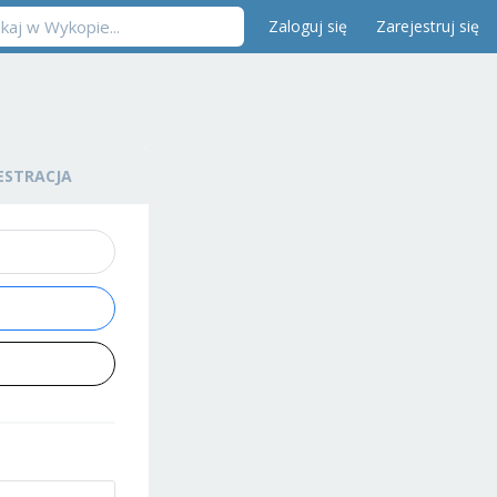
Zaloguj się
Zarejestruj się
ESTRACJA