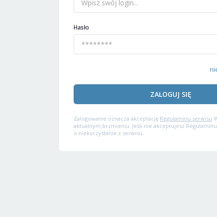
Hasło
ni
ZALOGUJ SIĘ
Zalogowanie oznacza akceptację
Regulaminu serwisu
W
aktualnym brzmieniu. Jeśli nie akceptujesz Regulaminu
o niekorzystanie z serwisu.