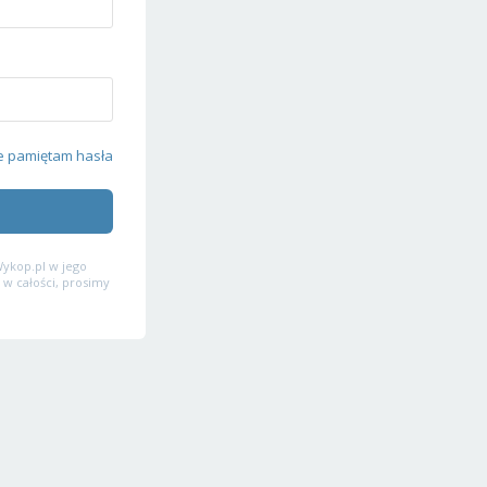
e pamiętam hasła
ykop.pl w jego
 w całości, prosimy