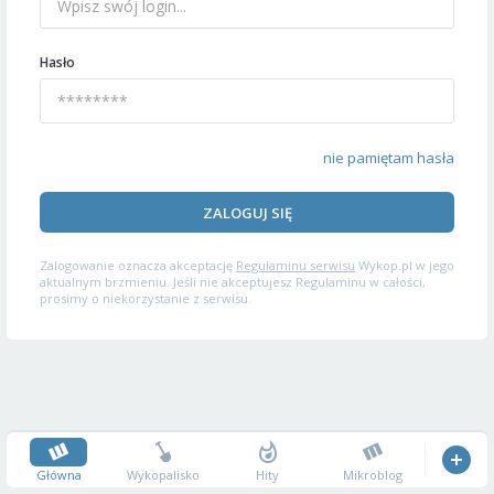
Hasło
nie pamiętam hasła
ZALOGUJ SIĘ
Zalogowanie oznacza akceptację
Regulaminu serwisu
Wykop.pl w jego
aktualnym brzmieniu. Jeśli nie akceptujesz Regulaminu w całości,
prosimy o niekorzystanie z serwisu.
Główna
Wykopalisko
Hity
Mikroblog