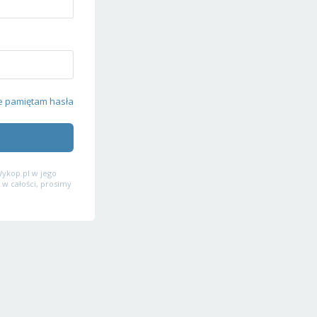
e pamiętam hasła
ykop.pl w jego
 w całości, prosimy