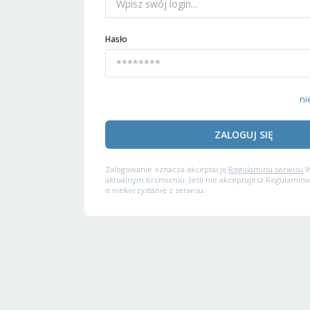
Hasło
ni
ZALOGUJ SIĘ
Zalogowanie oznacza akceptację
Regulaminu serwisu
W
aktualnym brzmieniu. Jeśli nie akceptujesz Regulaminu
o niekorzystanie z serwisu.