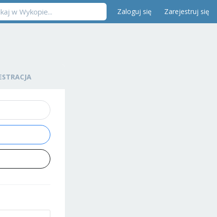
Zaloguj się
Zarejestruj się
ESTRACJA