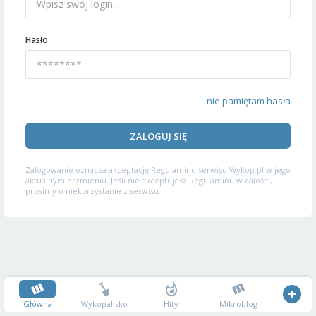
Hasło
nie pamiętam hasła
ZALOGUJ SIĘ
Zalogowanie oznacza akceptację
Regulaminu serwisu
Wykop.pl w jego
aktualnym brzmieniu. Jeśli nie akceptujesz Regulaminu w całości,
prosimy o niekorzystanie z serwisu.
Główna
Wykopalisko
Hity
Mikroblog