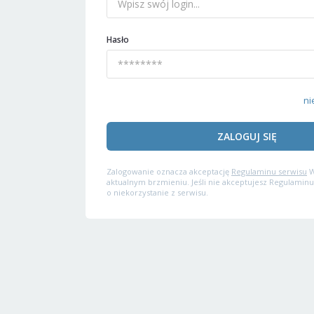
Hasło
ni
ZALOGUJ SIĘ
Zalogowanie oznacza akceptację
Regulaminu serwisu
W
aktualnym brzmieniu. Jeśli nie akceptujesz Regulaminu
o niekorzystanie z serwisu.