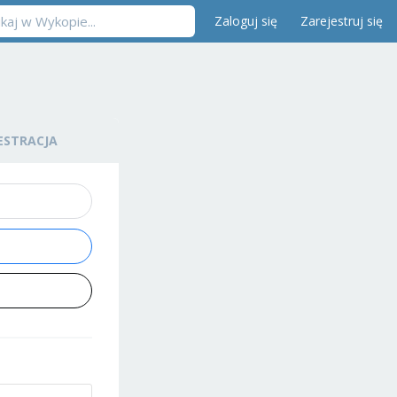
Zaloguj się
Zarejestruj się
ESTRACJA