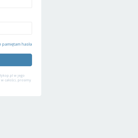
e pamiętam hasła
ykop.pl w jego
 w całości, prosimy