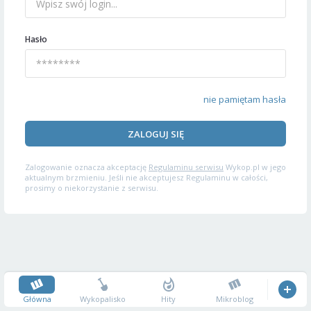
Hasło
nie pamiętam hasła
ZALOGUJ SIĘ
Zalogowanie oznacza akceptację
Regulaminu serwisu
Wykop.pl w jego
aktualnym brzmieniu. Jeśli nie akceptujesz Regulaminu w całości,
prosimy o niekorzystanie z serwisu.
Główna
Wykopalisko
Hity
Mikroblog