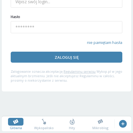
Hasło
nie pamiętam hasła
ZALOGUJ SIĘ
Zalogowanie oznacza akceptację
Regulaminu serwisu
Wykop.pl w jego
aktualnym brzmieniu. Jeśli nie akceptujesz Regulaminu w całości,
prosimy o niekorzystanie z serwisu.
Główna
Wykopalisko
Hity
Mikroblog