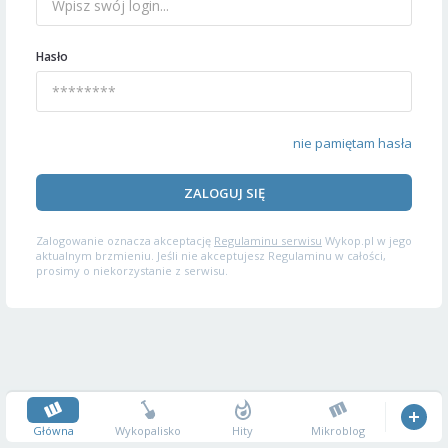
Hasło
nie pamiętam hasła
ZALOGUJ SIĘ
Zalogowanie oznacza akceptację
Regulaminu serwisu
Wykop.pl w jego
aktualnym brzmieniu. Jeśli nie akceptujesz Regulaminu w całości,
prosimy o niekorzystanie z serwisu.
Główna
Wykopalisko
Hity
Mikroblog