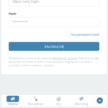
Hasło
nie pamiętam hasła
ZALOGUJ SIĘ
Zalogowanie oznacza akceptację
Regulaminu serwisu
Wykop.pl w jego
aktualnym brzmieniu. Jeśli nie akceptujesz Regulaminu w całości,
prosimy o niekorzystanie z serwisu.
Główna
Wykopalisko
Hity
Mikroblog