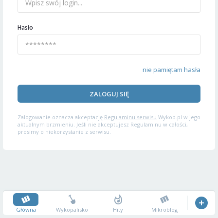
Hasło
nie pamiętam hasła
ZALOGUJ SIĘ
Zalogowanie oznacza akceptację
Regulaminu serwisu
Wykop.pl w jego
aktualnym brzmieniu. Jeśli nie akceptujesz Regulaminu w całości,
prosimy o niekorzystanie z serwisu.
Główna
Wykopalisko
Hity
Mikroblog