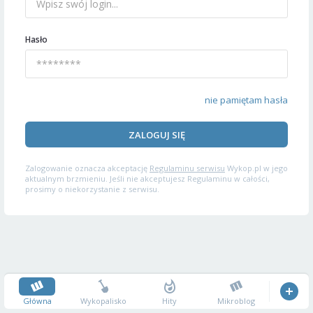
Hasło
nie pamiętam hasła
ZALOGUJ SIĘ
Zalogowanie oznacza akceptację
Regulaminu serwisu
Wykop.pl w jego
aktualnym brzmieniu. Jeśli nie akceptujesz Regulaminu w całości,
prosimy o niekorzystanie z serwisu.
Główna
Wykopalisko
Hity
Mikroblog