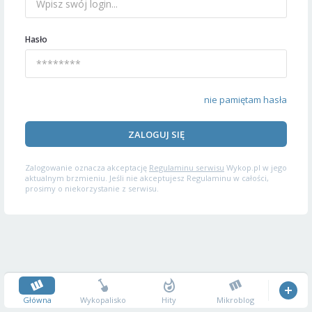
Hasło
nie pamiętam hasła
ZALOGUJ SIĘ
Zalogowanie oznacza akceptację
Regulaminu serwisu
Wykop.pl w jego
aktualnym brzmieniu. Jeśli nie akceptujesz Regulaminu w całości,
prosimy o niekorzystanie z serwisu.
Główna
Wykopalisko
Hity
Mikroblog