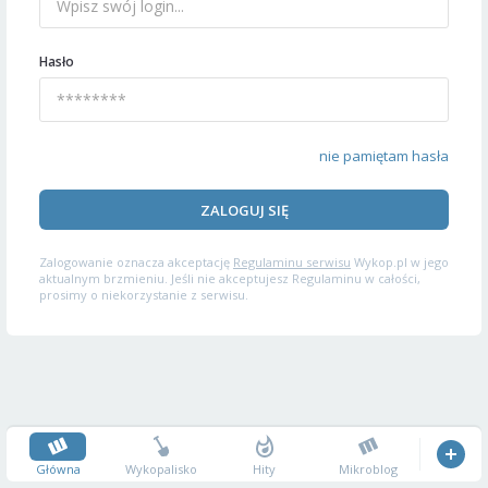
Hasło
nie pamiętam hasła
ZALOGUJ SIĘ
Zalogowanie oznacza akceptację
Regulaminu serwisu
Wykop.pl w jego
aktualnym brzmieniu. Jeśli nie akceptujesz Regulaminu w całości,
prosimy o niekorzystanie z serwisu.
Główna
Wykopalisko
Hity
Mikroblog