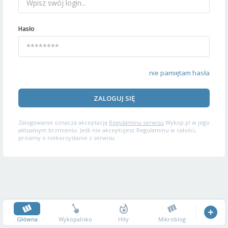
Hasło
nie pamiętam hasła
ZALOGUJ SIĘ
Zalogowanie oznacza akceptację
Regulaminu serwisu
Wykop.pl w jego
aktualnym brzmieniu. Jeśli nie akceptujesz Regulaminu w całości,
prosimy o niekorzystanie z serwisu.
Główna
Wykopalisko
Hity
Mikroblog