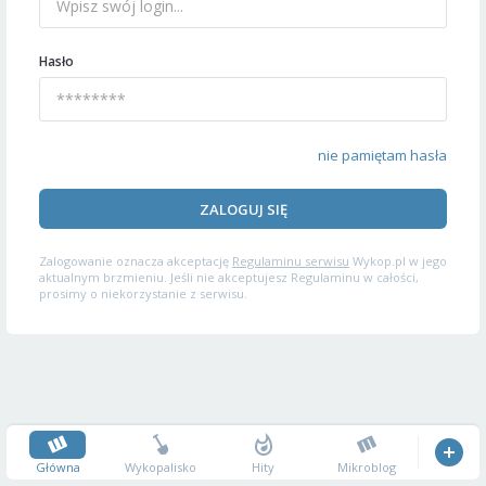
Hasło
nie pamiętam hasła
ZALOGUJ SIĘ
Zalogowanie oznacza akceptację
Regulaminu serwisu
Wykop.pl w jego
aktualnym brzmieniu. Jeśli nie akceptujesz Regulaminu w całości,
prosimy o niekorzystanie z serwisu.
Główna
Wykopalisko
Hity
Mikroblog