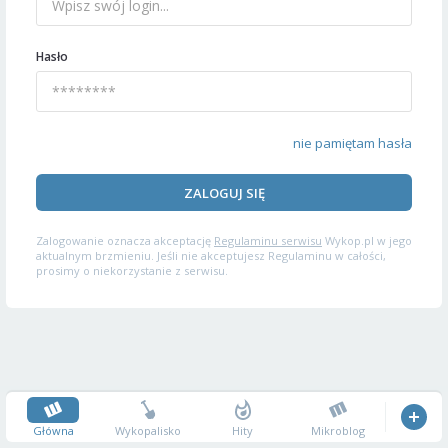
Hasło
nie pamiętam hasła
ZALOGUJ SIĘ
Zalogowanie oznacza akceptację
Regulaminu serwisu
Wykop.pl w jego
aktualnym brzmieniu. Jeśli nie akceptujesz Regulaminu w całości,
prosimy o niekorzystanie z serwisu.
Główna
Wykopalisko
Hity
Mikroblog