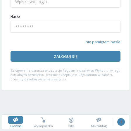
Hasło
nie pamiętam hasła
ZALOGUJ SIĘ
Zalogowanie oznacza akceptację
Regulaminu serwisu
Wykop.pl w jego
aktualnym brzmieniu. Jeśli nie akceptujesz Regulaminu w całości,
prosimy o niekorzystanie z serwisu.
Główna
Wykopalisko
Hity
Mikroblog