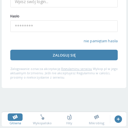
Hasło
nie pamiętam hasła
ZALOGUJ SIĘ
Zalogowanie oznacza akceptację
Regulaminu serwisu
Wykop.pl w jego
aktualnym brzmieniu. Jeśli nie akceptujesz Regulaminu w całości,
prosimy o niekorzystanie z serwisu.
Główna
Wykopalisko
Hity
Mikroblog