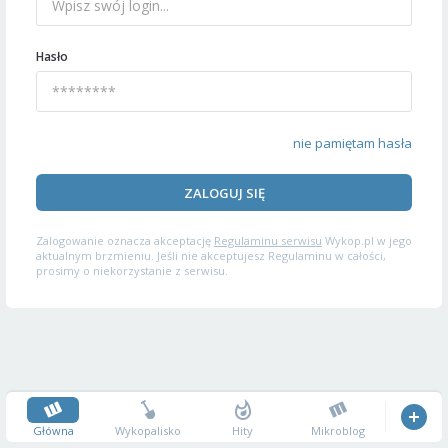
Hasło
nie pamiętam hasła
ZALOGUJ SIĘ
Zalogowanie oznacza akceptację
Regulaminu serwisu
Wykop.pl w jego
aktualnym brzmieniu. Jeśli nie akceptujesz Regulaminu w całości,
prosimy o niekorzystanie z serwisu.
Główna
Wykopalisko
Hity
Mikroblog