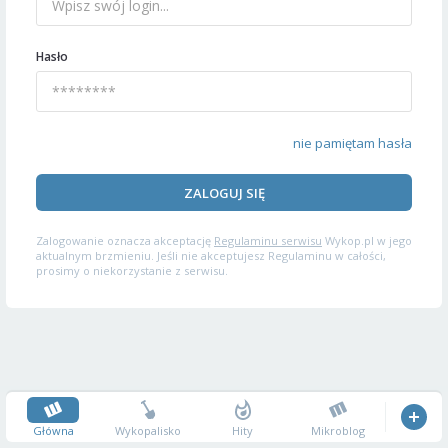
Hasło
nie pamiętam hasła
ZALOGUJ SIĘ
Zalogowanie oznacza akceptację
Regulaminu serwisu
Wykop.pl w jego
aktualnym brzmieniu. Jeśli nie akceptujesz Regulaminu w całości,
prosimy o niekorzystanie z serwisu.
Główna
Wykopalisko
Hity
Mikroblog