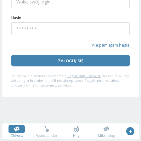
Hasło
nie pamiętam hasła
ZALOGUJ SIĘ
Zalogowanie oznacza akceptację
Regulaminu serwisu
Wykop.pl w jego
aktualnym brzmieniu. Jeśli nie akceptujesz Regulaminu w całości,
prosimy o niekorzystanie z serwisu.
Główna
Wykopalisko
Hity
Mikroblog