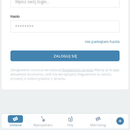
Hasło
nie pamiętam hasła
ZALOGUJ SIĘ
Zalogowanie oznacza akceptację
Regulaminu serwisu
Wykop.pl w jego
aktualnym brzmieniu. Jeśli nie akceptujesz Regulaminu w całości,
prosimy o niekorzystanie z serwisu.
Główna
Wykopalisko
Hity
Mikroblog