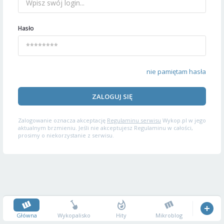
Hasło
nie pamiętam hasła
ZALOGUJ SIĘ
Zalogowanie oznacza akceptację
Regulaminu serwisu
Wykop.pl w jego
aktualnym brzmieniu. Jeśli nie akceptujesz Regulaminu w całości,
prosimy o niekorzystanie z serwisu.
Główna
Wykopalisko
Hity
Mikroblog