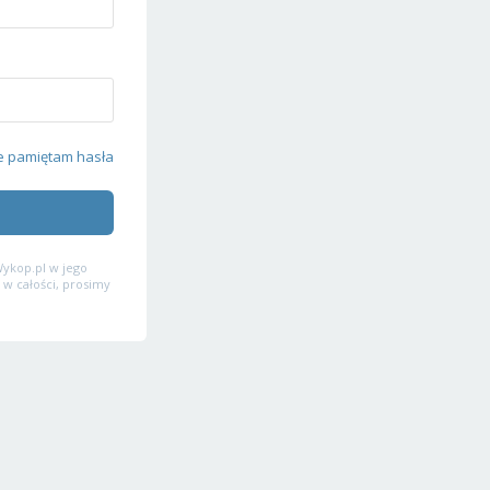
e pamiętam hasła
ykop.pl w jego
 w całości, prosimy