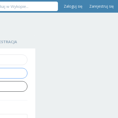
Zaloguj się
Zarejestruj się
ESTRACJA