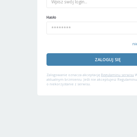
Hasło
ni
ZALOGUJ SIĘ
Zalogowanie oznacza akceptację
Regulaminu serwisu
W
aktualnym brzmieniu. Jeśli nie akceptujesz Regulaminu
o niekorzystanie z serwisu.