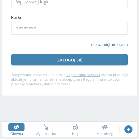
Hasło
nie pamiętam hasła
ZALOGUJ SIĘ
Zalogowanie oznacza akceptację
Regulaminu serwisu
Wykop.pl w jego
aktualnym brzmieniu. Jeśli nie akceptujesz Regulaminu w całości,
prosimy o niekorzystanie z serwisu.
Główna
Wykopalisko
Hity
Mikroblog