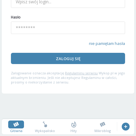
Hasło
nie pamiętam hasła
ZALOGUJ SIĘ
Zalogowanie oznacza akceptację
Regulaminu serwisu
Wykop.pl w jego
aktualnym brzmieniu. Jeśli nie akceptujesz Regulaminu w całości,
prosimy o niekorzystanie z serwisu.
Główna
Wykopalisko
Hity
Mikroblog