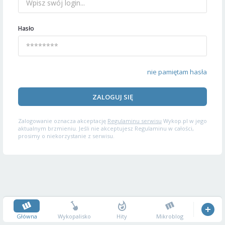
Hasło
nie pamiętam hasła
ZALOGUJ SIĘ
Zalogowanie oznacza akceptację
Regulaminu serwisu
Wykop.pl w jego
aktualnym brzmieniu. Jeśli nie akceptujesz Regulaminu w całości,
prosimy o niekorzystanie z serwisu.
Główna
Wykopalisko
Hity
Mikroblog