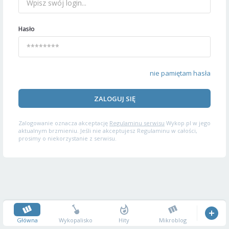
Hasło
nie pamiętam hasła
ZALOGUJ SIĘ
Zalogowanie oznacza akceptację
Regulaminu serwisu
Wykop.pl w jego
aktualnym brzmieniu. Jeśli nie akceptujesz Regulaminu w całości,
prosimy o niekorzystanie z serwisu.
Główna
Wykopalisko
Hity
Mikroblog