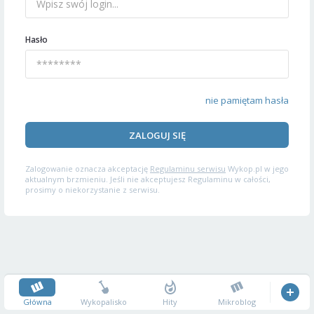
Hasło
nie pamiętam hasła
ZALOGUJ SIĘ
Zalogowanie oznacza akceptację
Regulaminu serwisu
Wykop.pl w jego
aktualnym brzmieniu. Jeśli nie akceptujesz Regulaminu w całości,
prosimy o niekorzystanie z serwisu.
Główna
Wykopalisko
Hity
Mikroblog