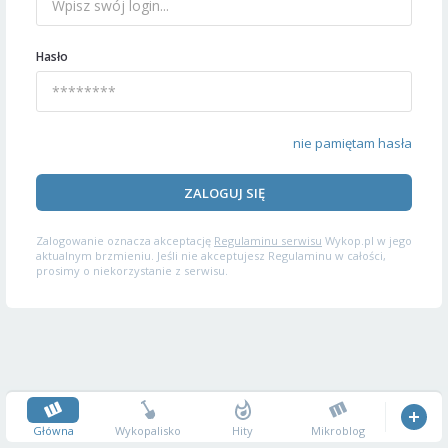
Hasło
nie pamiętam hasła
ZALOGUJ SIĘ
Zalogowanie oznacza akceptację
Regulaminu serwisu
Wykop.pl w jego
aktualnym brzmieniu. Jeśli nie akceptujesz Regulaminu w całości,
prosimy o niekorzystanie z serwisu.
Główna
Wykopalisko
Hity
Mikroblog