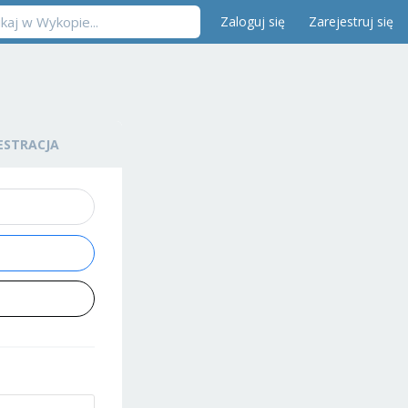
Zaloguj się
Zarejestruj się
ESTRACJA