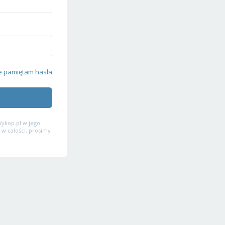
e pamiętam hasła
ykop.pl w jego
 w całości, prosimy