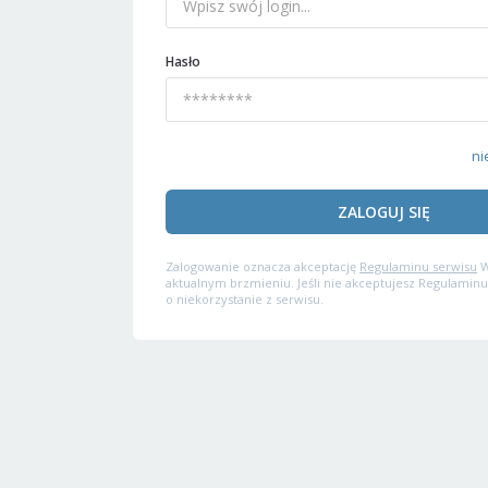
Hasło
ni
ZALOGUJ SIĘ
Zalogowanie oznacza akceptację
Regulaminu serwisu
W
aktualnym brzmieniu. Jeśli nie akceptujesz Regulaminu
o niekorzystanie z serwisu.