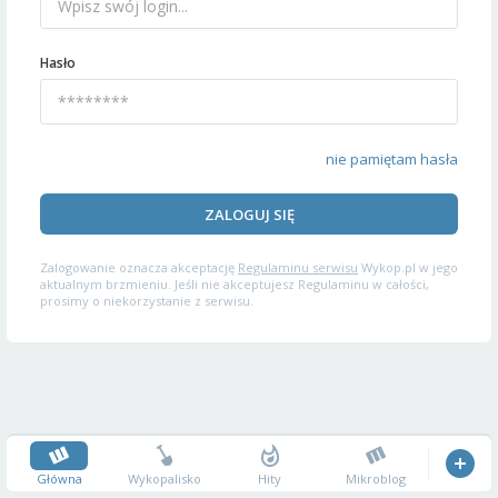
Hasło
nie pamiętam hasła
ZALOGUJ SIĘ
Zalogowanie oznacza akceptację
Regulaminu serwisu
Wykop.pl w jego
aktualnym brzmieniu. Jeśli nie akceptujesz Regulaminu w całości,
prosimy o niekorzystanie z serwisu.
Główna
Wykopalisko
Hity
Mikroblog