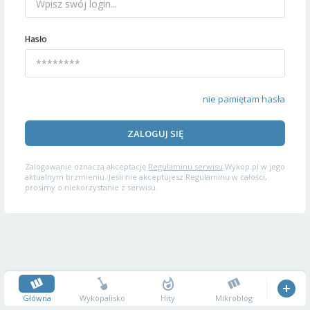
Hasło
nie pamiętam hasła
ZALOGUJ SIĘ
Zalogowanie oznacza akceptację
Regulaminu serwisu
Wykop.pl w jego
aktualnym brzmieniu. Jeśli nie akceptujesz Regulaminu w całości,
prosimy o niekorzystanie z serwisu.
Główna
Wykopalisko
Hity
Mikroblog