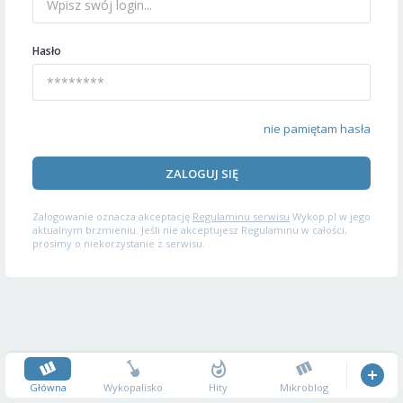
Hasło
nie pamiętam hasła
ZALOGUJ SIĘ
Zalogowanie oznacza akceptację
Regulaminu serwisu
Wykop.pl w jego
aktualnym brzmieniu. Jeśli nie akceptujesz Regulaminu w całości,
prosimy o niekorzystanie z serwisu.
Główna
Wykopalisko
Hity
Mikroblog