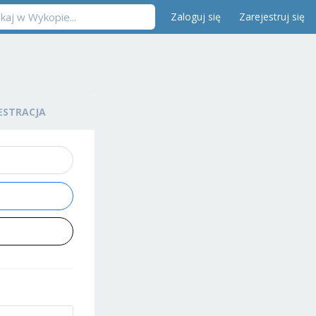
Zaloguj się
Zarejestruj się
ESTRACJA