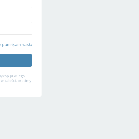
e pamiętam hasła
ykop.pl w jego
 w całości, prosimy