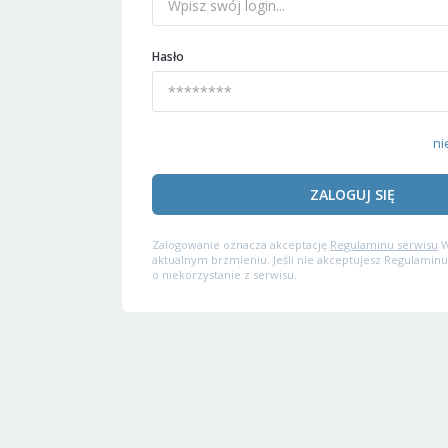
Hasło
ni
ZALOGUJ SIĘ
Zalogowanie oznacza akceptację
Regulaminu serwisu
W
aktualnym brzmieniu. Jeśli nie akceptujesz Regulaminu
o niekorzystanie z serwisu.