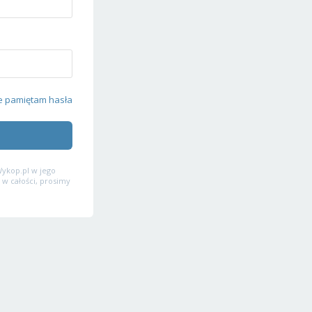
e pamiętam hasła
ykop.pl w jego
 w całości, prosimy