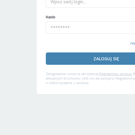
Hasło
ni
ZALOGUJ SIĘ
Zalogowanie oznacza akceptację
Regulaminu serwisu
W
aktualnym brzmieniu. Jeśli nie akceptujesz Regulaminu
o niekorzystanie z serwisu.