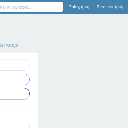
Zaloguj się
Zarejestruj się
ESTRACJA