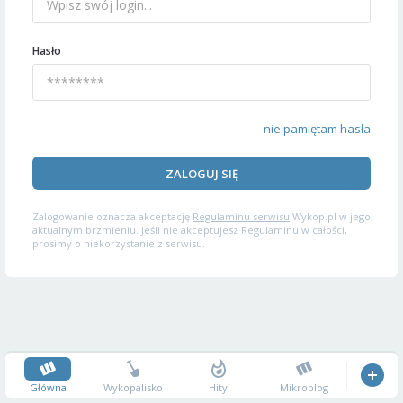
Hasło
nie pamiętam hasła
ZALOGUJ SIĘ
Zalogowanie oznacza akceptację
Regulaminu serwisu
Wykop.pl w jego
aktualnym brzmieniu. Jeśli nie akceptujesz Regulaminu w całości,
prosimy o niekorzystanie z serwisu.
Główna
Wykopalisko
Hity
Mikroblog