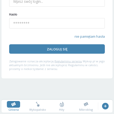
Hasło
nie pamiętam hasła
ZALOGUJ SIĘ
Zalogowanie oznacza akceptację
Regulaminu serwisu
Wykop.pl w jego
aktualnym brzmieniu. Jeśli nie akceptujesz Regulaminu w całości,
prosimy o niekorzystanie z serwisu.
Główna
Wykopalisko
Hity
Mikroblog