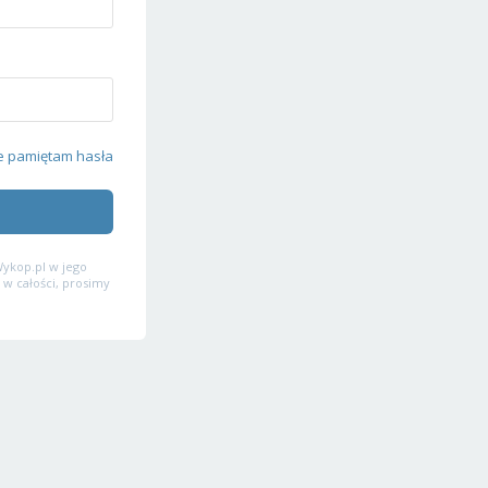
e pamiętam hasła
ykop.pl w jego
 w całości, prosimy