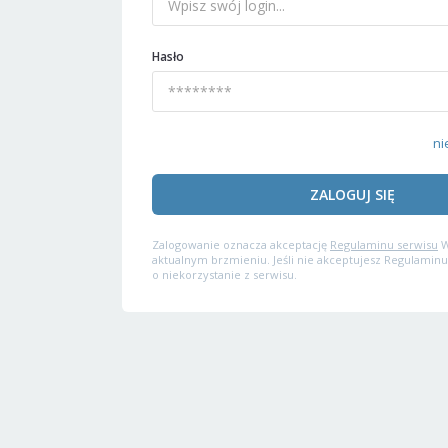
Hasło
ni
ZALOGUJ SIĘ
Zalogowanie oznacza akceptację
Regulaminu serwisu
W
aktualnym brzmieniu. Jeśli nie akceptujesz Regulaminu
o niekorzystanie z serwisu.