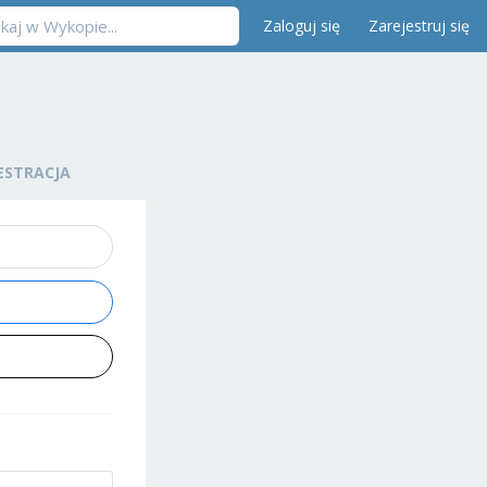
Zaloguj się
Zarejestruj się
ESTRACJA