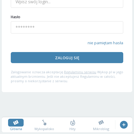
Hasło
nie pamiętam hasła
ZALOGUJ SIĘ
Zalogowanie oznacza akceptację
Regulaminu serwisu
Wykop.pl w jego
aktualnym brzmieniu. Jeśli nie akceptujesz Regulaminu w całości,
prosimy o niekorzystanie z serwisu.
Główna
Wykopalisko
Hity
Mikroblog